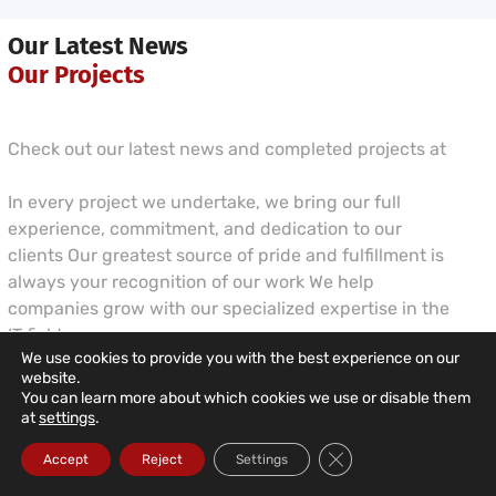
Our Latest News
Our Projects
Check out our latest news and completed projects at
In every project we undertake, we bring our full
experience, commitment, and dedication to our
clients Our greatest source of pride and fulfillment is
always your recognition of our work We help
companies grow with our specialized expertise in the
IT field
We use cookies to provide you with the best experience on our
website.
You can learn more about which cookies we use or disable them
at
settings
.
Close GDPR Cookie Ba
Accept
Reject
Settings