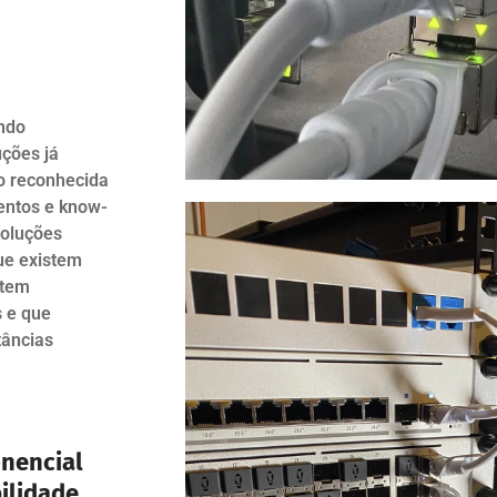
ando
uções já
o reconhecida
ntos e know-
soluções
ue existem
stem
 e que
tâncias
onencial
ilidade