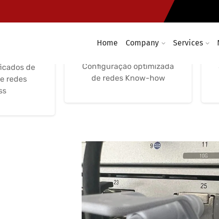
o Redes
Configuração
I
Configuração de soluções
wireless optimização e
Home
Company
Services
 suporte
segurança
mpresas
Configuração optimizada
ficados de
de redes Know-how
de redes
ss