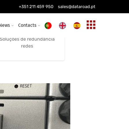
Manutenção Wireless
+351 211 459 950
sales@dataroad.pt
Manutenção remota
Optimização e suporte
News
Contacts
remoto
Soluções de redundância
redes