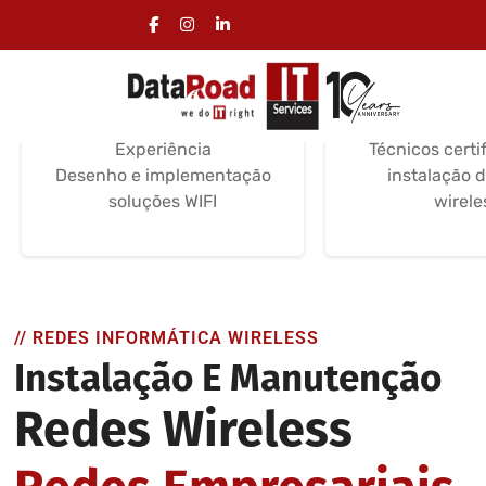
Desenho de Redes
Instalaçã
Wifi
WIF
Serviços de instalação
Instalação e
Certificações /
Soluções e
Experiência
Técnicos certi
Desenho e implementação
instalação 
soluções WIFI
wirele
// REDES INFORMÁTICA WIRELESS
Instalação E Manutenção
Redes Wireless