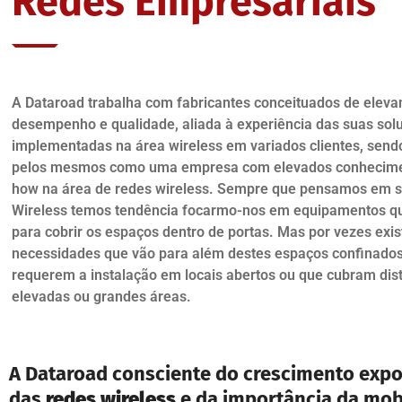
Redes Empresariais
A Dataroad trabalha com fabricantes conceituados de elev
desempenho e qualidade, aliada à experiência das suas sol
implementadas na área wireless em variados clientes, send
pelos mesmos como uma empresa com elevados conhecime
how na área de redes wireless. Sempre que pensamos em 
Wireless temos tendência focarmo-nos em equipamentos q
para cobrir os espaços dentro de portas. Mas por vezes exi
necessidades que vão para além destes espaços confinados
requerem a instalação em locais abertos ou que cubram dis
elevadas ou grandes áreas.
A Dataroad consciente do crescimento exp
das
redes wireless
e da importância da mob