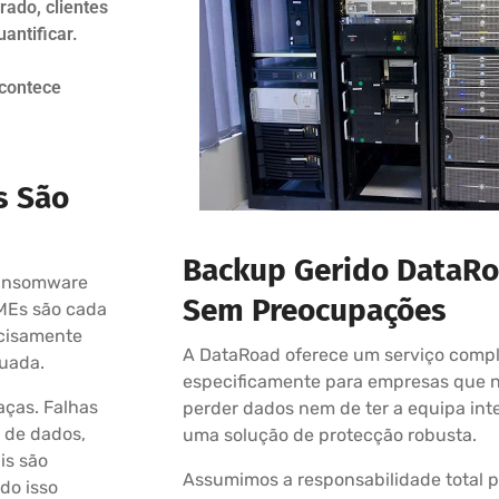
ado, clientes
uantificar.
acontece
s São
Backup Gerido DataRoa
ransomware
Sem Preocupações
MEs são cada
ecisamente
A DataRoad oferece um serviço comp
quada.
especificamente para empresas que n
ças. Falhas
perder dados nem de ter a equipa int
s de dados,
uma solução de protecção robusta.
is são
Assumimos a responsabilidade total p
do isso