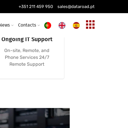
+351 211 459 950
sales@dataroad.pt
News
Contacts
24/7, 365-Day
Ongoing IT Support
On-site, Remote, and
Phone Services 24/7
Remote Support