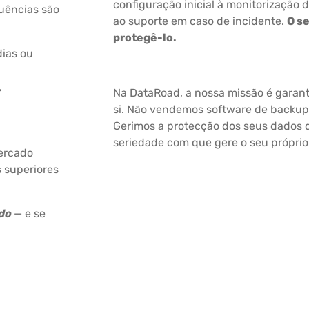
configuração inicial à monitorização d
uências são
ao suporte em caso de incidente.
O se
protegê-lo.
dias ou
,
Na DataRoad, a nossa missão é garant
si. Não vendemos software de backup
Gerimos a protecção dos seus dados 
seriedade com que gere o seu próprio
mercado
 superiores
do
— e se