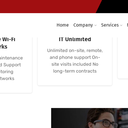
Home
Company
Services
etworks,
Avença Informática
 Wi-Fi
IT Unlimited
rks
Unlimited on-site, remote,
and phone support On-
aintenance
site visits included No
nd Support
long-term contracts
toring
etworks