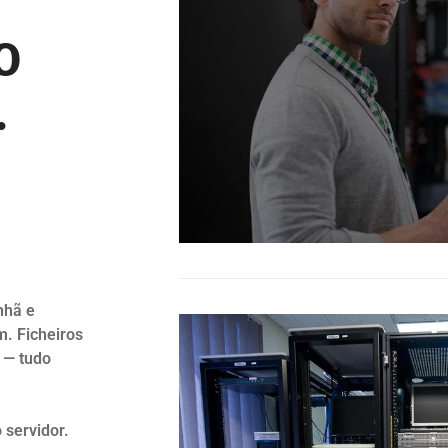
O
.
nhã e
. Ficheiros
s — tudo
servidor.