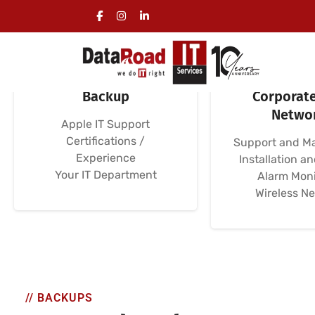
Serviços Geridos de
Computer N
Backup
Corporate
Netwo
Apple IT Support
Certifications /
Support and M
Experience
Installation a
Your IT Department
Alarm Moni
Wireless N
// BACKUPS