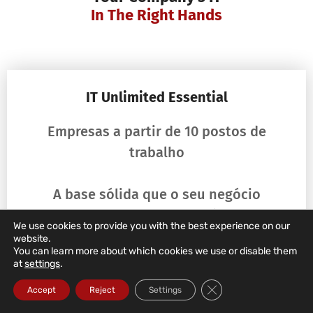
In The Right Hands
IT Unlimited Essential
Empresas a partir de 10 postos de
trabalho
A base sólida que o seu negócio
precisa para não parar. O mínimo que
We use cookies to provide you with the best experience on our
uma empresa séria deve ter —
website.
You can learn more about which cookies we use or disable them
suporte profissional, monitorização
at
settings
.
contínua e resposta garantida
Close GDPR Cookie Ba
Accept
Reject
Settings