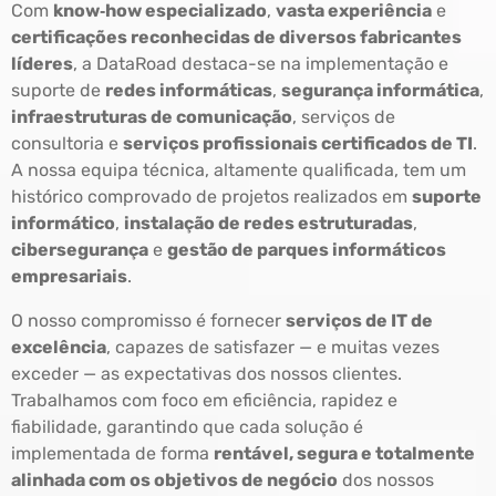
Com
know‑how especializado
,
vasta experiência
e
certificações reconhecidas de diversos fabricantes
líderes
, a DataRoad destaca-se na implementação e
suporte de
redes informáticas
,
segurança informática
,
infraestruturas de comunicação
, serviços de
consultoria e
serviços profissionais certificados de TI
.
A nossa equipa técnica, altamente qualificada, tem um
histórico comprovado de projetos realizados em
suporte
informático
,
instalação de redes estruturadas
,
cibersegurança
e
gestão de parques informáticos
empresariais
.
O nosso compromisso é fornecer
serviços de IT de
excelência
, capazes de satisfazer — e muitas vezes
exceder — as expectativas dos nossos clientes.
Trabalhamos com foco em eficiência, rapidez e
fiabilidade, garantindo que cada solução é
implementada de forma
rentável, segura e totalmente
alinhada com os objetivos de negócio
dos nossos