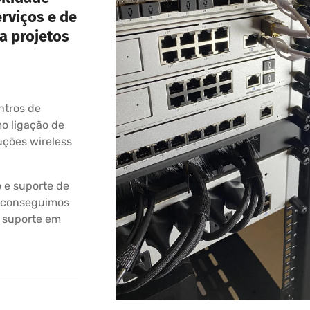
erviços e de
a projetos
ntros de
o ligação de
uções wireless
 e suporte de
a, conseguimos
e suporte em