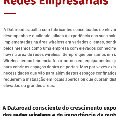
Redes Empresariais
A Dataroad trabalha com fabricantes conceituados de elev
desempenho e qualidade, aliada à experiência das suas sol
implementadas na área wireless em variados clientes, send
pelos mesmos como uma empresa com elevados conhecime
how na área de redes wireless. Sempre que pensamos em 
Wireless temos tendência focarmo-nos em equipamentos q
para cobrir os espaços dentro de portas. Mas por vezes exi
necessidades que vão para além destes espaços confinados
requerem a instalação em locais abertos ou que cubram dis
elevadas ou grandes áreas.
A Dataroad consciente do crescimento exp
das
redes wireless
e da importância da mob