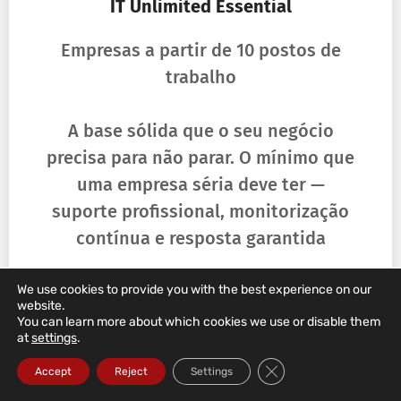
IT Unlimited Essential
Empresas a partir de 10 postos de
trabalho
A base sólida que o seu negócio
precisa para não parar. O mínimo que
uma empresa séria deve ter —
suporte profissional, monitorização
contínua e resposta garantida
We use cookies to provide you with the best experience on our
website.
's Remote And Phone Support During Business
You can learn more about which cookies we use or disable them
Hours
at
settings
.
24/7 Monitoring
Close GDPR Cookie Ba
Accept
Reject
Settings
With Automatic Alerts