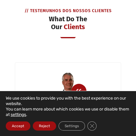
// TESTEMUNHOS DOS NOSSOS CLIENTES
What Do The
Our
Clients
We use cookies to provide you with the best experience on our
website.
You can learn more about which cookies we use or disable them
Dataroad is a company that has
at
settings
.
provided us with IT support with great
Close GDPR Cookie Ba
dedication and commitment in the
Accept
Reject
Settings
situations described. The company