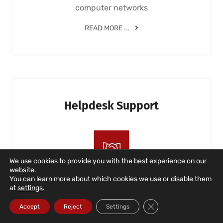
computer networks
READ MORE ...
Helpdesk Support
We use cookies to provide you with the best experience on our
website.
You can learn more about which cookies we use or disable them
IT support for users, both on-site and
at
settings
.
remotely, as well as over the phone. Ongoing
Close GDPR Cookie Ba
and business-oriented support
Accept
Reject
Settings