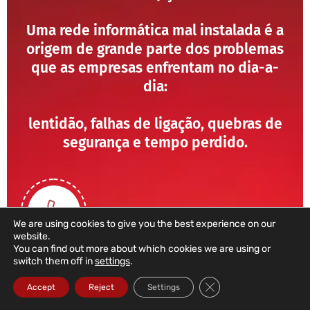
Uma rede informática mal instalada é a
origem de grande parte dos problemas
que as empresas enfrentam no dia-a-
dia:
lentidão, falhas de ligação, quebras de
segurança e tempo perdido.
We are using cookies to give you the best experience on our
website.
You can find out more about which cookies we are using or
switch them off in
settings
.
211 459 950
Close GDPR Cookie Ba
Accept
Reject
Settings