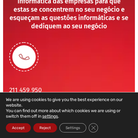
informática das empresas para que
estas se concentrem no seu negócio e
esqueçam as questões informáticas e se
dediquem ao seu negócio
211 459 950
We are using cookies to give you the best experience on our
(Chamada para rede fixa nacional)
website.
sales@dataroad.pt
You can find out more about which cookies we are using or
switch them off in
settings
.
Close GDPR Cookie Ba
Accept
Reject
Settings