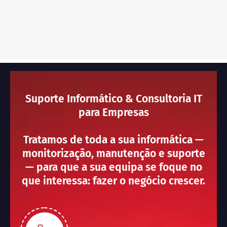
Suporte Informático & Consultoria IT
para Empresas
Tratamos de toda a sua informática —
monitorização, manutenção e suporte
— para que a sua equipa se foque no
que interessa: fazer o negócio crescer.