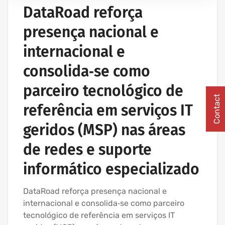
IT UNLIMITED - SERVIÇOS INFORMÁTICA
DataRoad reforça
MANUTENÇÃO INFORMÁTICA EMPRESAS
presença nacional e
PROJETOS CABLAGEM E REDES INFORMÁTICA
internacional e
consolida‑se como
parceiro tecnológico de
Contact
referência em serviços IT
geridos (MSP) nas áreas
de redes e suporte
informático especializado
DataRoad reforça presença nacional e
internacional e consolida‑se como parceiro
tecnológico de referência em serviços IT