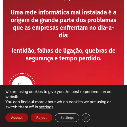
Uma rede informática mal instalada é a
origem de grande parte dos problemas
que as empresas enfrentam no dia-a-
dia:
lentidão, falhas de ligação, quebras de
segurança e tempo perdido.
We are using cookies to give you the best experience on our
website.
You can find out more about which cookies we are using or
switch them off in
settings
.
211 459 950
Close GDPR Cookie Ba
Accept
Reject
Settings