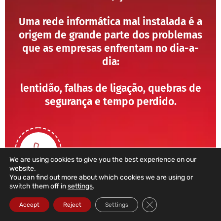
Uma rede informática mal instalada é a
origem de grande parte dos problemas
que as empresas enfrentam no dia-a-
dia:
lentidão, falhas de ligação, quebras de
segurança e tempo perdido.
We are using cookies to give you the best experience on our
website.
You can find out more about which cookies we are using or
switch them off in
settings
.
211 459 950
Close GDPR Cookie Ba
Accept
Reject
Settings