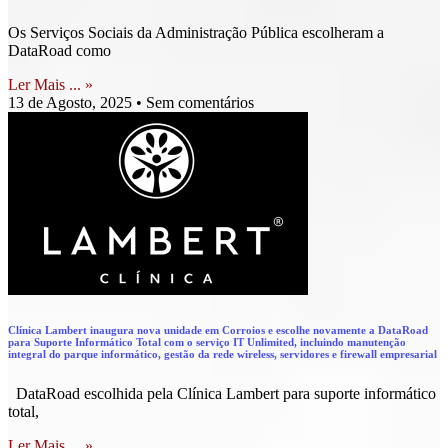
Os Serviços Sociais da Administração Pública escolheram a
DataRoad como
Ler Mais ... »
13 de Agosto, 2025
Sem comentários
Clínica Lambert inaugura nova unidade em Corroios e escolhe novamente a DataRoad
para Suporte Informático Total com o serviço IT Unlimited, incluindo manutenção
integral do parque informático, gestão da rede wireless, servidores e firewall empresarial
DataRoad escolhida pela Clínica Lambert para suporte informático
total,
Ler Mais ... »