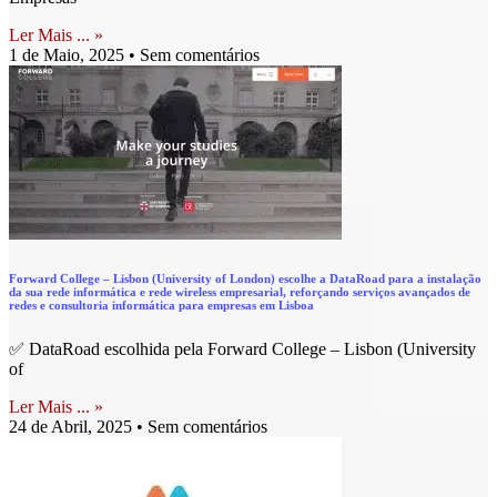
Ler Mais ... »
1 de Maio, 2025
Sem comentários
Forward College – Lisbon (University of London) escolhe a DataRoad para a instalação
da sua rede informática e rede wireless empresarial, reforçando serviços avançados de
redes e consultoria informática para empresas em Lisboa
✅ DataRoad escolhida pela Forward College – Lisbon (University
of
Ler Mais ... »
24 de Abril, 2025
Sem comentários