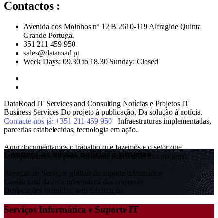
Contactos :
Avenida dos Moinhos nº 12 B 2610-119 Alfragide Quinta
Grande Portugal
351 211 459 950
sales@dataroad.pt
Week Days: 09.30 to 18.30 Sunday: Closed
DataRoad IT Services and Consulting
Notícias e Projetos
IT
Business Services
Do projeto à publicação. Da solução à notícia.
Contacte-nos já: +351 211 459 950
Infraestruturas implementadas,
parcerias estabelecidas, tecnologia em ação.
Aqui documentamos o trabalho que fazemos e o setor que
Conheça as nossas notícias e projetos
acompanhamos de perto.
chamada para a rede fixa nacional
Avenças de Serviços globais de suporte informático
Gestão total da área informática das empresas
Deslocações incluídas, sem fidelização
Serviços Informática e Suporte IT