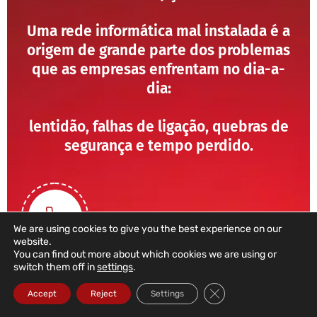
Uma rede informática mal instalada é a
origem de grande parte dos problemas
que as empresas enfrentam no dia-a-
dia:
lentidão, falhas de ligação, quebras de
segurança e tempo perdido.
We are using cookies to give you the best experience on our
website.
You can find out more about which cookies we are using or
switch them off in
settings
.
211 459 950
Close GDPR Cookie Ba
Accept
Reject
Settings