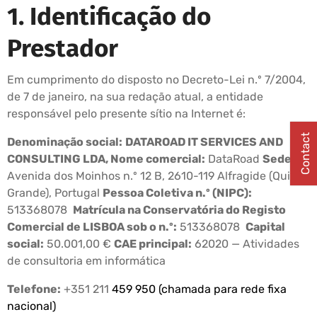
1. Identificação do
Prestador
Em cumprimento do disposto no Decreto-Lei n.º 7/2004,
de 7 de janeiro, na sua redação atual, a entidade
responsável pelo presente sítio na Internet é:
Contact
Denominação social:
DATAROAD IT SERVICES AND
CONSULTING LDA, Nome comercial:
DataRoad
Sede:
Avenida dos Moinhos n.º 12 B, 2610-119 Alfragide (Quinta
Grande), Portugal
Pessoa Coletiva n.º (NIPC):
513368078
Matrícula na Conservatória do Registo
Comercial de LISBOA sob o n.º:
513368078
Capital
social:
50.001,00 €
CAE principal:
62020 — Atividades
de consultoria em informática
Telefone:
+351 211
459 950 (chamada para rede fixa
nacional)