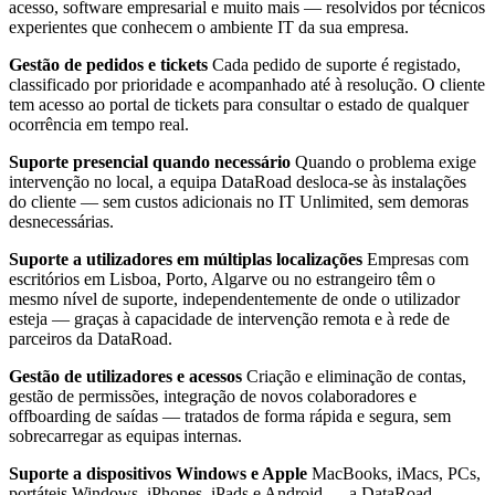
acesso, software empresarial e muito mais — resolvidos por técnicos
experientes que conhecem o ambiente IT da sua empresa.
Gestão de pedidos e tickets
Cada pedido de suporte é registado,
classificado por prioridade e acompanhado até à resolução. O cliente
tem acesso ao portal de tickets para consultar o estado de qualquer
ocorrência em tempo real.
Suporte presencial quando necessário
Quando o problema exige
intervenção no local, a equipa DataRoad desloca-se às instalações
do cliente — sem custos adicionais no IT Unlimited, sem demoras
desnecessárias.
Suporte a utilizadores em múltiplas localizações
Empresas com
escritórios em Lisboa, Porto, Algarve ou no estrangeiro têm o
mesmo nível de suporte, independentemente de onde o utilizador
esteja — graças à capacidade de intervenção remota e à rede de
parceiros da DataRoad.
Gestão de utilizadores e acessos
Criação e eliminação de contas,
gestão de permissões, integração de novos colaboradores e
offboarding de saídas — tratados de forma rápida e segura, sem
sobrecarregar as equipas internas.
Suporte a dispositivos Windows e Apple
MacBooks, iMacs, PCs,
portáteis Windows, iPhones, iPads e Android — a DataRoad