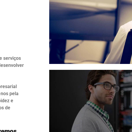
e serviços
desenvolver
resarial
-nos pela
pidez e
os de
azemos