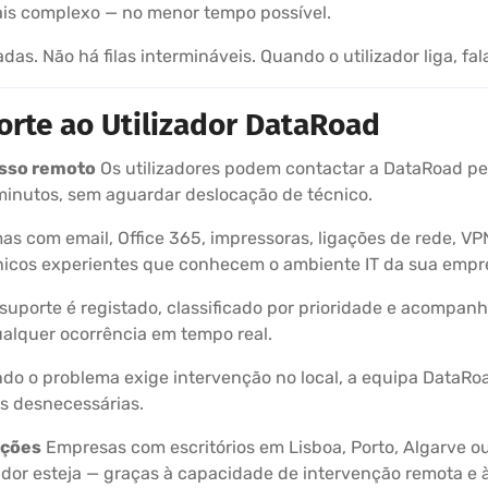
ais complexo — no menor tempo possível.
s. Não há filas intermináveis. Quando o utilizador liga, fa
orte ao Utilizador DataRoad
esso remoto
Os utilizadores podem contactar a DataRoad pel
minutos, sem aguardar deslocação de técnico.
s com email, Office 365, impressoras, ligações de rede, V
cnicos experientes que conhecem o ambiente IT da sua empr
uporte é registado, classificado por prioridade e acompanh
qualquer ocorrência em tempo real.
o o problema exige intervenção no local, a equipa DataRoa
as desnecessárias.
ações
Empresas com escritórios em Lisboa, Porto, Algarve o
dor esteja — graças à capacidade de intervenção remota e 