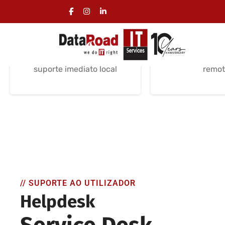
Assistência
Assistê
Informática Local
informátic
Assistência informática
Suporte info
local, permanente com
assistência i
suporte imediato local
remot
// SUPORTE AO UTILIZADOR
Helpdesk