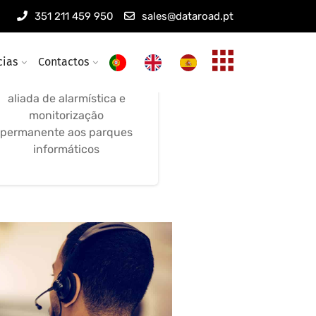
Manutenção
351 211 459 950
sales@dataroad.pt
Informática e
Alarmística
cias
Contactos
Manutenção remota,
aliada de alarmística e
monitorização
permanente aos parques
informáticos