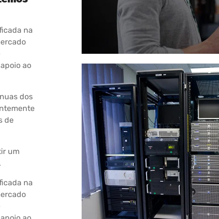
ficada na
mercado
e
apoio ao
ínuas dos
entemente
s de
tir um
.
ficada na
mercado
e
apoio ao