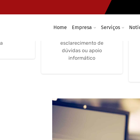
ncia
Suporte Informático
a Remota
Telefónico
Home
Empresa
Serviços
Notí
rmático e
Suporte informático
nformática
telefónico e imediato para
a
esclarecimento de
dúvidas ou apoio
informático