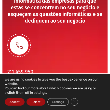
informática das empresas para que
estas se concentrem no seu negócio e
esqueçam as questões informáticas e se
dediquem ao seu negócio
211 459 950
We are using cookies to give you the best experience on our
(Chamada para rede fixa nacional)
website.
sales@dataroad.pt
You can find out more about which cookies we are using or
switch them off in
settings
.
Close GDPR Cookie Ba
Accept
Reject
Settings