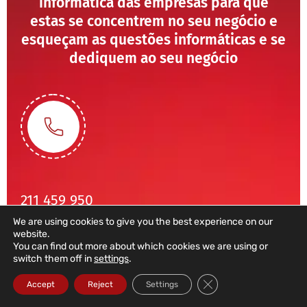
informática das empresas para que
estas se concentrem no seu negócio e
esqueçam as questões informáticas e se
dediquem ao seu negócio
211 459 950
We are using cookies to give you the best experience on our
(Chamada para rede fixa nacional)
website.
sales@dataroad.pt
You can find out more about which cookies we are using or
switch them off in
settings
.
Close GDPR Cookie Ba
Accept
Reject
Settings