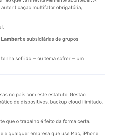
r ao que vai inevitavelmente acontecer. A
autenticação multifator obrigatória,
l.
o Lambert
e subsidiárias de grupos
 tenha sofrido — ou tema sofrer — um
as no país com este estatuto. Gestão
ico de dispositivos, backup cloud ilimitado,
e que o trabalho é feito da forma certa.
ple e qualquer empresa que use Mac, iPhone