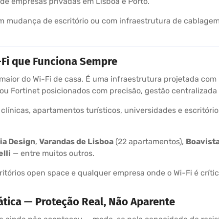
de empresas privadas em Lisboa e Porto.
 mudança de escritório ou com infraestrutura de cablagem
-Fi que Funciona Sempre
aior do Wi-Fi de casa. É uma infraestrutura projetada com 
o ou Fortinet posicionados com precisão, gestão centralizada
clínicas, apartamentos turísticos, universidades e escritór
ia Design
,
Varandas de Lisboa
(22 apartamentos),
Boavista
lli
— entre muitos outros.
critórios open space e qualquer empresa onde o Wi-Fi é críti
ática — Proteção Real, Não Aparente