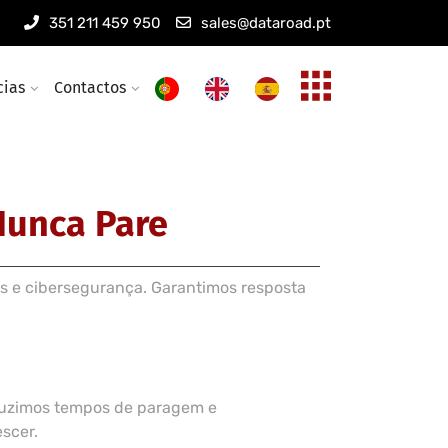
s informáticas
351 211 459 950
sales@dataroad.pt
eless empresariais
cias
Contactos
Nunca Pare
s e cibersegurança. Garantimos resposta
eduzimos tempos de paragem e
scer.