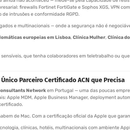
 ainda não aconteceu — mede-se pela capacidade de resisti
arial: firewalls Fortinet FortiGate e Sophos XGS, VPN com 
o de intrusões e conformidade RGPD.
ogados e multinacionais — onde a segurança não é negociáve
lomáticas europeias em Lisboa
,
Clínica Mulher
,
Clínica d
sensíveis, que tenha colaboradores em teletrabalho ou que
Único Parceiro Certificado ACN que Precisa
Consultants Network
em Portugal — uma das poucas empres
is: Apple MDM, Apple Business Manager, deployment automát
ertificado.
sabem de Mac. Com a certificação oficial da Apple que garant
cnologia, clínicas, hotéis, multinacionais com ambiente Ap