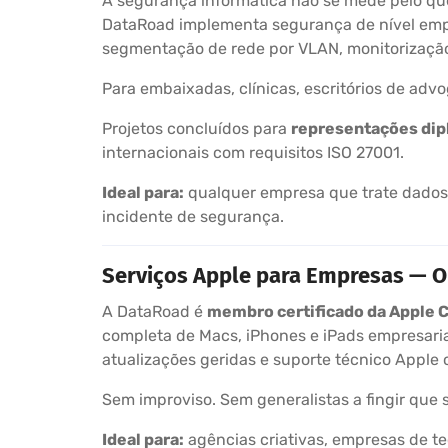
A segurança informática não se mede pelo que
DataRoad implementa segurança de nível empres
segmentação de rede por VLAN, monitorizaçã
Para embaixadas, clínicas, escritórios de adv
Projetos concluídos para
representações dip
internacionais com requisitos ISO 27001.
Ideal para:
qualquer empresa que trate dados 
incidente de segurança.
Serviços Apple para Empresas — O 
A DataRoad é
membro certificado da Apple 
completa de Macs, iPhones e iPads empresaria
atualizações geridas e suporte técnico Apple c
Sem improviso. Sem generalistas a fingir que 
Ideal para:
agências criativas, empresas de te