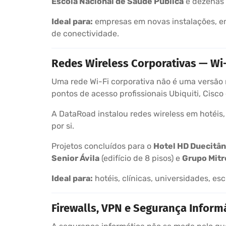
Escola Nacional de Saúde Pública
e dezenas 
Ideal para:
empresas em novas instalações, em
de conectividade.
Redes Wireless Corporativas — Wi
Uma rede Wi-Fi corporativa não é uma versão m
pontos de acesso profissionais Ubiquiti, Cisc
A DataRoad instalou redes wireless em hotéis, 
por si.
Projetos concluídos para o
Hotel HD Duecitân
Senior Ávila
(edifício de 8 pisos) e
Grupo Mitre
Ideal para:
hotéis, clínicas, universidades, es
Firewalls, VPN e Segurança Inform