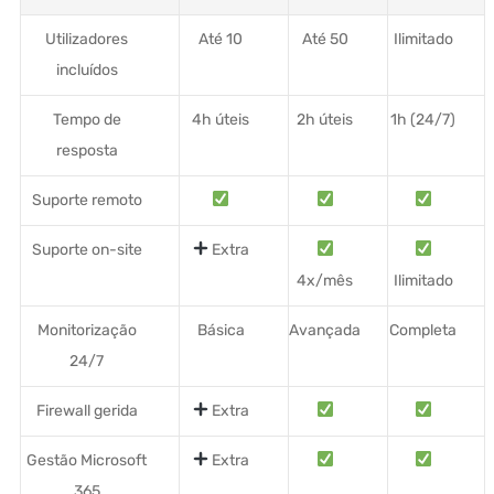
Utilizadores
Até 10
Até 50
Ilimitado
incluídos
Tempo de
4h úteis
2h úteis
1h (24/7)
resposta
Suporte remoto
Suporte on-site
Extra
4x/mês
Ilimitado
Monitorização
Básica
Avançada
Completa
24/7
Firewall gerida
Extra
Gestão Microsoft
Extra
365