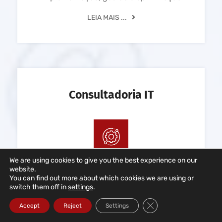
LEIA MAIS ...
Consultadoria IT
We are using cookies to give you the best experience on our
website.
Análise, gestão e optimização de soluções
You can find out more about which cookies we are using or
informáticas, redes e sistemas informáticos
switch them off in
settings
.
e segurança informática
Close GDPR Cookie Ba
Accept
Reject
Settings
LEIA MAIS ...