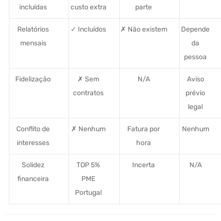
incluídas
custo extra
parte
Relatórios
✓ Incluídos
✗ Não existem
Depende
mensais
da
pessoa
Fidelização
✗ Sem
N/A
Aviso
contratos
prévio
legal
Conflito de
✗ Nenhum
Fatura por
Nenhum
interesses
hora
Solidez
TOP 5%
Incerta
N/A
financeira
PME
Portugal