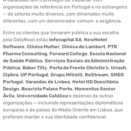
organizações de referência em Portugal e no estrangeiro
— de setores muito diversos, com dimensões muito
diferentes, com um denominador comum: a exigência.
Entre os clientes que tornaram pública a sua escolha
pela DataRoad estão
Infocapital SA
,
NewHotel
Software
,
Clínica Mulher
,
Clínica do Lambert
,
PTR
Pharma Consulting
,
Forward College
,
Escola Nacional
de Saúde Pública
,
Serviços Sociais da Administração
Pública
,
Baker Tilly
,
Porta da Frente Christie’s
,
Uriach
,
Ciphra
,
UP Portugal
,
Grupo Mitrelli
,
ReStream
,
SMEG
Portugal
,
Varandas de Lisboa
,
Hotel HD Duecitânia
Design
,
Boavista Palace Porto
,
Momentus Senior
Ávila
,
Universidade Católica
e dezenas de outras
organizações — incluindo representações diplomáticas
europeias e de países do Médio Oriente em Lisboa, que
preferem manter a sua identidade confidencial.