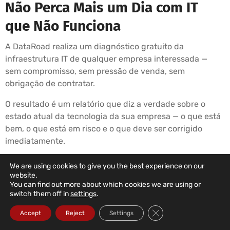
Não Perca Mais um Dia com IT
que Não Funciona
A DataRoad realiza um diagnóstico gratuito da
infraestrutura IT de qualquer empresa interessada —
sem compromisso, sem pressão de venda, sem
obrigação de contratar.
O resultado é um relatório que diz a verdade sobre o
estado atual da tecnologia da sua empresa — o que está
bem, o que está em risco e o que deve ser corrigido
imediatamente.
Se depois de ler o relatório decidir não contratar a
We are using cookies to give you the best experience on our
DataRoad, o relatório é seu. Se decidir contratar, começa
website.
You can find out more about which cookies we are using or
na semana seguinte.
switch them off in
settings
.
É simples assim.
Close GDPR Cookie Ba
Accept
Reject
Settings
☎ 211 459 950 (Chamada para rede fixa nacional)
✉