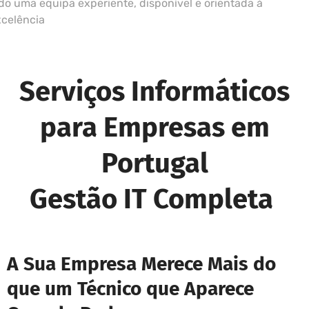
do uma equipa experiente, disponível e orientada à
xcelência
Serviços Informáticos
para Empresas em
Portugal
Gestão IT Completa
A Sua Empresa Merece Mais do
que um Técnico que Aparece