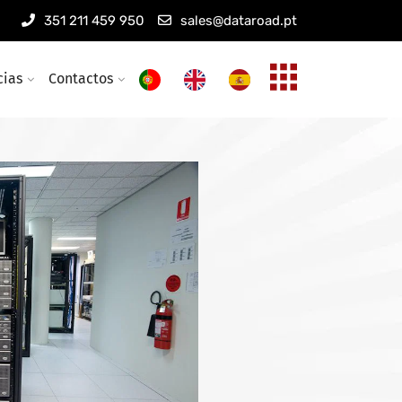
s informáticas
351 211 459 950
sales@dataroad.pt
eless empresariais
cias
Contactos