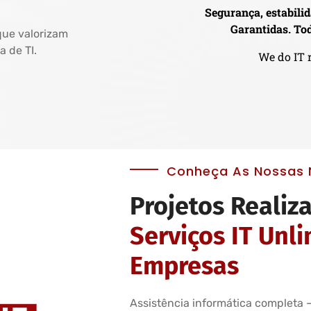
Segurança, estabilida
Garantidas. Tod
que valorizam
a de TI.
We do IT r
Conheça As Nossas N
Projetos Realiz
Serviços IT Unl
Empresas
Assistência informática completa —