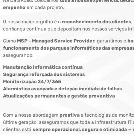
Na DataRoad, colocamos
toda a nossa experiência, dedic
empenho
em cada projeto.
O nosso maior orgulho é o
reconhecimento dos clientes
,
confiança contínua que depositam nos nossos serviços inf
Como
MSP – Managed Service Provider
, garantimos o
b
funcionamento dos parques informáticos das empresa
assegurando:
Manutenção informática contínua
Segurança reforçada dos sistemas
Monitorização 24/7/365
Alarmística avançada e deteção imediata de falhas
Atualizações permanentes e gestão preventiva
Com a nossa abordagem
proativa
e tecnologias de monito
última geração, asseguramos que toda a infraestrutura IT
clientes está
sempre operacional, segura e otimizada
— 