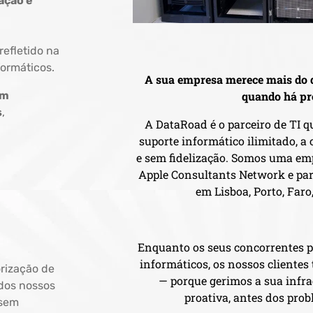
ação e
 refletido na
ormáticos.
A sua empresa merece mais do 
om
quando há pr
s
,
A DataRoad é o parceiro de TI q
suporte informático ilimitado, a 
e sem fidelização. Somos uma em
Apple Consultants Network e par
em Lisboa, Porto, Faro
Enquanto os seus concorrentes 
informáticos, os nossos cliente
rização de
— porque gerimos a sua infra
 dos nossos
proativa, antes dos pro
sem