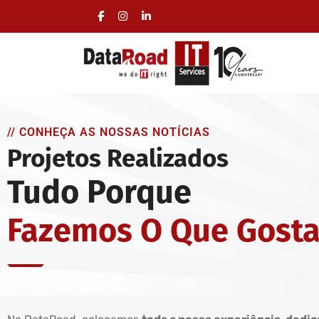
Gestão total da área informática das empresas
Deslocações incluídas, sem fidelização
// CONHEÇA AS NOSSAS NOTÍCIAS
Projetos Realizados
Tudo Porque
Fazemos O Que Gost