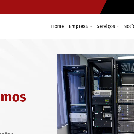
Instalação de cablagem e rede
Infraestruturas e soluções Wir
Home
Empresa
Serviços
Notí
amos