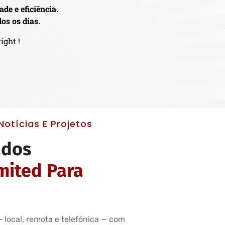
de e eficiência.
os os dias.
ight !
otícias E Projetos
ados
imited Para
 local, remota e telefónica — com