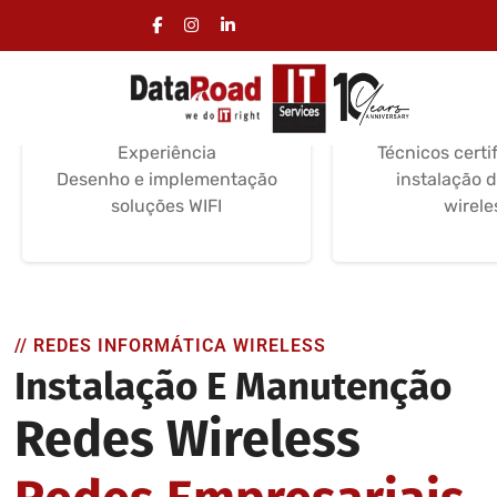
Desenho de Redes
Instalaçã
Wifi
WIF
Serviços de instalação
Instalação e
Certificações /
Soluções e
Experiência
Técnicos certi
Desenho e implementação
instalação 
soluções WIFI
wirele
// REDES INFORMÁTICA WIRELESS
Instalação E Manutenção
Redes Wireless