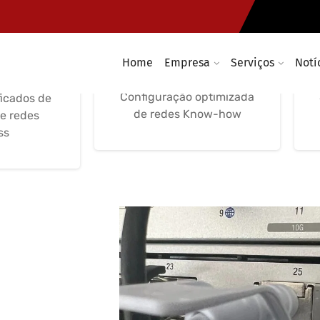
o Redes
Configuração
I
Configuração de soluções
wireless optimização e
Home
Empresa
Serviços
Notí
 suporte
segurança
mpresas
Configuração optimizada
ficados de
de redes Know-how
de redes
ss