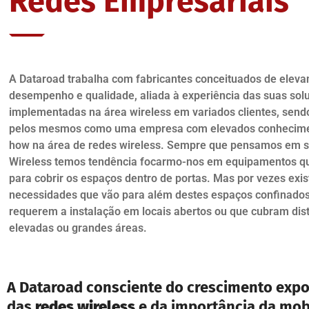
Redes Empresariais
A Dataroad trabalha com fabricantes conceituados de elev
desempenho e qualidade, aliada à experiência das suas sol
implementadas na área wireless em variados clientes, send
pelos mesmos como uma empresa com elevados conhecime
how na área de redes wireless. Sempre que pensamos em 
Wireless temos tendência focarmo-nos em equipamentos q
para cobrir os espaços dentro de portas. Mas por vezes exi
necessidades que vão para além destes espaços confinados
requerem a instalação em locais abertos ou que cubram dis
elevadas ou grandes áreas.
A Dataroad consciente do crescimento exp
das
redes wireless
e da importância da mob