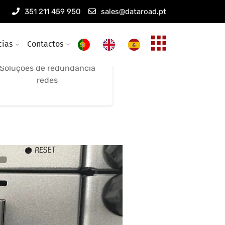
Manutenção Wireless
351 211 459 950
sales@dataroad.pt
Manutenção remota
Optimização e suporte
cias
Contactos
remoto
Soluções de redundância
redes