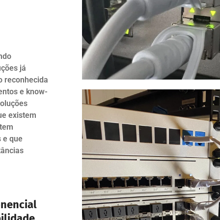
ando
uções já
o reconhecida
ntos e know-
soluções
ue existem
stem
 e que
tâncias
onencial
ilidade