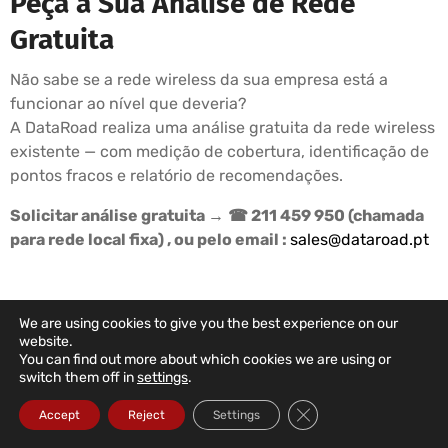
Peça a Sua Análise de Rede
Gratuita
Não sabe se a rede wireless da sua empresa está a
funcionar ao nível que deveria?
A DataRoad realiza uma análise gratuita da rede wireless
existente — com medição de cobertura, identificação de
pontos fracos e relatório de recomendações.
Solicitar análise gratuita →
☎ 211 459 950 (chamada
para rede local fixa) , ou pelo email :
sales@dataroad.pt
We are using cookies to give you the best experience on our
PLANOS DE SUPORTE DATAROAD
website.
You can find out more about which cookies we are using or
A Informática Da Sua Empresa
switch them off in
settings
.
Nas Mãos Certas
Close GDPR Cookie Ba
Accept
Reject
Settings