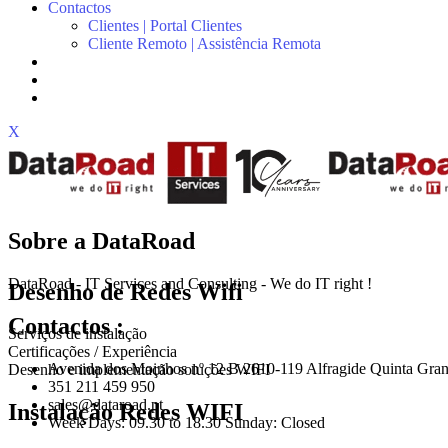
Contactos
Clientes | Portal Clientes
Cliente Remoto | Assistência Remota
X
Sobre a DataRoad
DataRoad - IT Services and Consulting - We do IT right !
Desenho de Redes Wifi
Contactos :
Serviços de instalação
Certificações / Experiência
Avenida dos Moinhos nº 12 B 2610-119 Alfragide Quinta Gran
Desenho e implementação soluções WIFI
351 211 459 950
sales@dataroad.pt
Instalação Redes WIFI
Week Days: 09.30 to 18.30 Sunday: Closed