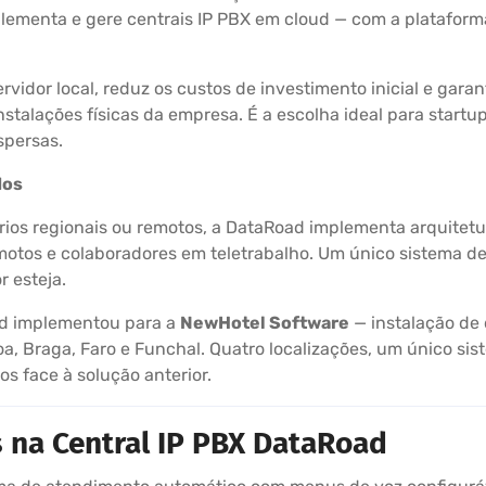
ementa e gere centrais IP PBX em cloud — com a plataform
vidor local, reduz os custos de investimento inicial e garan
stalações físicas da empresa. É a escolha ideal para start
spersas.
dos
ios regionais ou remotos, a DataRoad implementa arquitetura
motos e colaboradores em teletrabalho. Um único sistema de
 esteja.
ad implementou para a
NewHotel Software
— instalação de 
boa, Braga, Faro e Funchal. Quatro localizações, um único si
 face à solução anterior.
s na Central IP PBX DataRoad