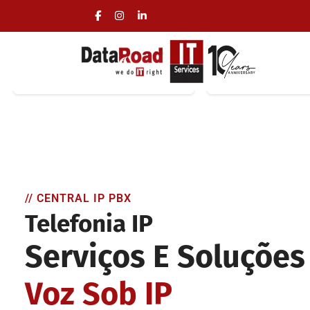
Servidor IP PBX
Telefon
Central telefónica IP PBX
Telefones IP de
local ou cloud
ou Wifi, mo
// CENTRAL IP PBX
Telefonia IP
Serviços E Soluções
Voz Sob IP