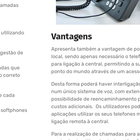
chamadas
utilizando
Vantagens
Apresenta também a vantagem de poss
 gestão de
local, sendo apenas necessário o telef
para ligação à central, permitindo a 
adas que
ponto do mundo através de um acesso
o correto
Desta forma poderá haver interligação 
num único sistema de voz, com extens
e cada
possibilidade de reencaminhamento p
custos adicionais. Os utilizadores p
u softphones
aplicações utilizar os seus telefones
ligação remota à central.
Para a realização de chamadas para a