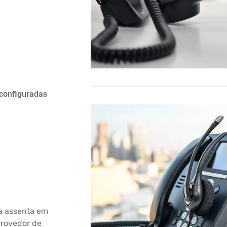
configuradas
s
a assenta em
provedor de