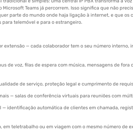
 tradicional é simples: uma central IP PBX transforma a voz
 Microsoft Teams já percorrem. Isso significa que não preci
er parte do mundo onde haja ligação à internet, e que os
para telemóvel e para o estrangeiro.
por extensão — cada colaborador tem o seu número interno, 
us de voz, filas de espera com música, mensagens de fora 
lidade de serviço, proteção legal e cumprimento de requisi
ais — salas de conferência virtuais para reuniões com múlti
— identificação automática de clientes em chamada, registo
o, em teletrabalho ou em viagem com o mesmo número de ex