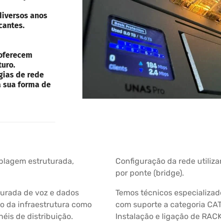
diversos anos
cantes.
 oferecem
turo.
gias de rede
a sua forma de
ablagem estruturada,
Configuração da rede utiliza
por ponte (bridge).
turada de voz e dados
Temos técnicos especializado
 da infraestrutura como
com suporte a categoria CAT 
éis de distribuição.
Instalação e ligação de RAC