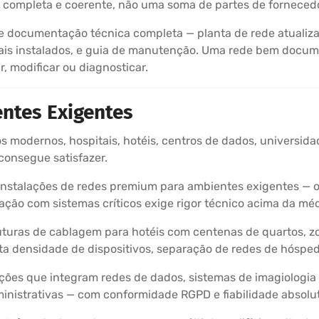
ão completa e coerente, não uma soma de partes de fornecedo
 documentação técnica completa — planta de rede atualizad
riais instalados, e guia de manutenção. Uma rede bem docu
, modificar ou diagnosticar.
ntes Exigentes
os modernos, hospitais, hotéis, centros de dados, universidad
consegue satisfazer.
stalações de redes premium para ambientes exigentes — on
ração com sistemas críticos exige rigor técnico acima da méd
uturas de cablagem para hotéis com centenas de quartos, z
lta densidade de dispositivos, separação de redes de hósped
ções que integram redes de dados, sistemas de imagiologi
ministrativas — com conformidade RGPD e fiabilidade absolu