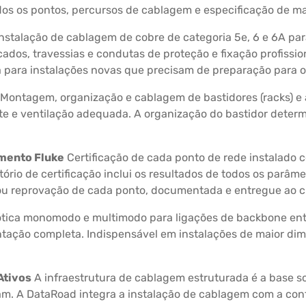
odos os pontos, percursos de cablagem e especificação de ma
nstalação de cablagem de cobre de categoria 5e, 6 e 6A par
ados, travessias e condutas de proteção e fixação profissi
para instalações novas que precisam de preparação para o 
Montagem, organização e cablagem de bastidores (racks) e 
te e ventilação adequada. A organização do bastidor deter
amento Fluke
Certificação de cada ponto de rede instalado
atório de certificação inclui os resultados de todos os parâm
u reprovação de cada ponto, documentada e entregue ao cl
 ótica monomodo e multimodo para ligações de backbone ent
tação completa. Indispensável em instalações de maior dim
Ativos
A infraestrutura de cablagem estruturada é a base sob
nam. A DataRoad integra a instalação de cablagem com a con