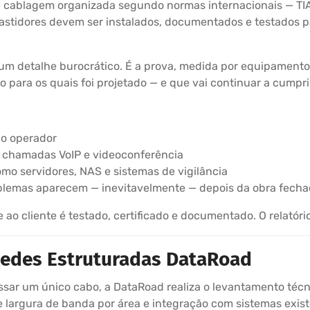
e cablagem organizada segundo normas internacionais — TIA
bastidores devem ser instalados, documentados e testados
 um detalhe burocrático. É a prova, medida por equipamento
para os quais foi projetado — e que vai continuar a cumpri
ao operador
m chamadas VoIP e videoconferência
omo servidores, NAS e sistemas de vigilância
oblemas aparecem — inevitavelmente — depois da obra fech
o cliente é testado, certificado e documentado. O relatório
 Redes Estruturadas DataRoad
sar um único cabo, a DataRoad realiza o levantamento técn
 largura de banda por área e integração com sistemas existe