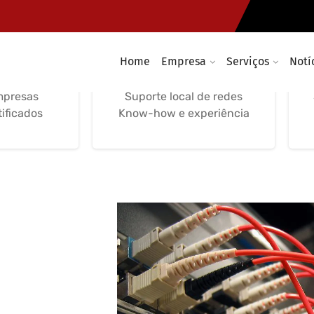
e Redes
Suporte, Gestão de
ticas
Redes Informáticas
Home
Empresa
Serviços
Notí
nutenção
Serviços locais, remotos e
 suporte
telefónico Suporte remoto
mpresas
Suporte local de redes
tificados
Know-how e experiência