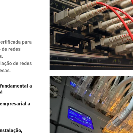
ertificada para
o de redes
s.
alação de redes
esas.
 fundamental a
 à
 empresarial a
nstalação,