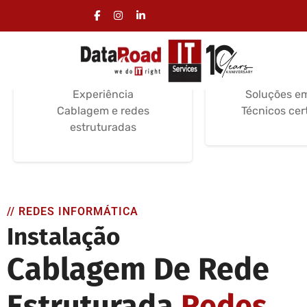
Instalação Cablagem
Serviços d
Informática
Informá
Serviços de instalação
Suporte e Ma
Certificações /
Instalação e
Experiência
Soluções e
Cablagem e redes
Técnicos cer
estruturadas
// REDES INFORMÁTICA
Instalação
Cablagem De Rede
Estruturada
Redes