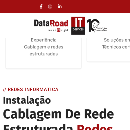
Instalação Cablagem
Serviços d
Informática
Informá
Serviços de instalação
Suporte e Ma
Certificações /
Instalação e
Experiência
Soluções e
Cablagem e redes
Técnicos cer
estruturadas
// REDES INFORMÁTICA
Instalação
Cablagem De Rede
Estruturada
Redes