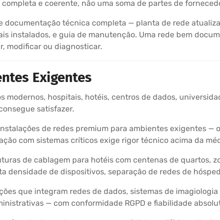
ão completa e coerente, não uma soma de partes de fornecedo
 documentação técnica completa — planta de rede atualizad
riais instalados, e guia de manutenção. Uma rede bem docu
, modificar ou diagnosticar.
ntes Exigentes
os modernos, hospitais, hotéis, centros de dados, universidad
consegue satisfazer.
stalações de redes premium para ambientes exigentes — on
ração com sistemas críticos exige rigor técnico acima da méd
uturas de cablagem para hotéis com centenas de quartos, z
lta densidade de dispositivos, separação de redes de hósped
ções que integram redes de dados, sistemas de imagiologi
ministrativas — com conformidade RGPD e fiabilidade absolu