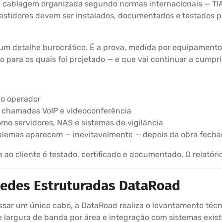
e cablagem organizada segundo normas internacionais — TIA
bastidores devem ser instalados, documentados e testados
 um detalhe burocrático. É a prova, medida por equipamento
para os quais foi projetado — e que vai continuar a cumpri
ao operador
m chamadas VoIP e videoconferência
omo servidores, NAS e sistemas de vigilância
oblemas aparecem — inevitavelmente — depois da obra fech
o cliente é testado, certificado e documentado. O relatório
 Redes Estruturadas DataRoad
sar um único cabo, a DataRoad realiza o levantamento técn
 largura de banda por área e integração com sistemas existe