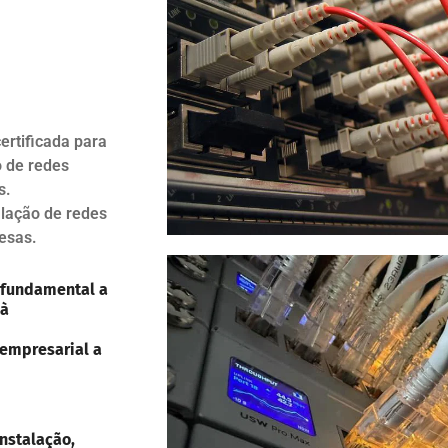
ertificada para
o de redes
s.
alação de redes
esas.
 fundamental a
 à
 empresarial a
nstalação,