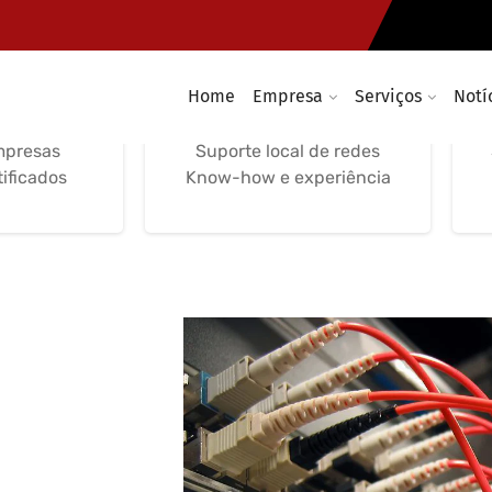
e Redes
Suporte, Gestão de
ticas
Redes Informáticas
Home
Empresa
Serviços
Notí
nutenção
Serviços locais, remotos e
 suporte
telefónico Suporte remoto
mpresas
Suporte local de redes
tificados
Know-how e experiência