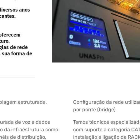
diversos anos
cantes.
 oferecem
turo.
gias de rede
a sua forma de
ablagem estruturada,
Configuração da rede utiliza
por ponte (bridge).
turada de voz e dados
Temos técnicos especializado
 da infraestrutura como
com suporte a categoria CAT 
éis de distribuição.
Instalação e ligação de RAC