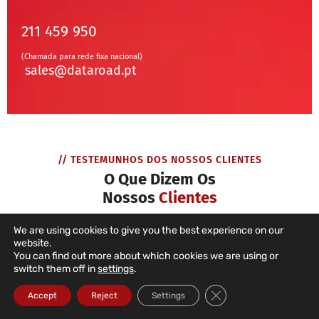
211 459 950
(Chamada para rede fixa nacional)
sales@dataroad.pt
// TESTEMUNHOS DOS NOSSOS CLIENTES
O Que Dizem Os
Nossos
Clientes
We are using cookies to give you the best experience on our
website.
You can find out more about which cookies we are using or
switch them off in
settings
.
Close GDPR Cookie Ba
Accept
Reject
Settings