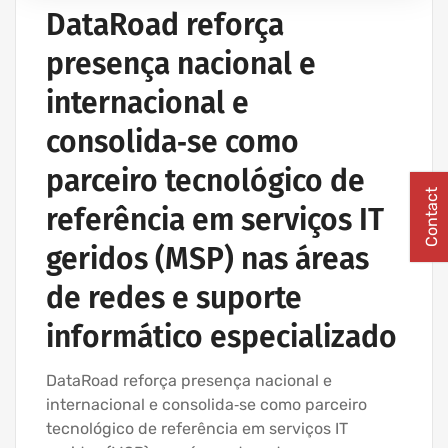
IT UNLIMITED - SERVIÇOS INFORMÁTICA
DataRoad reforça
MANUTENÇÃO INFORMÁTICA EMPRESAS
presença nacional e
PROJETOS CABLAGEM E REDES INFORMÁTICA
internacional e
consolida‑se como
parceiro tecnológico de
Contact
referência em serviços IT
geridos (MSP) nas áreas
de redes e suporte
informático especializado
DataRoad reforça presença nacional e
internacional e consolida‑se como parceiro
tecnológico de referência em serviços IT