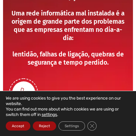
Uma rede informática mal instalada é a
origem de grande parte dos problemas
que as empresas enfrentam no dia-a-
dia:
lentidão, falhas de ligação, quebras de
segurança e tempo perdido.
We are using cookies to give you the best experience on our
website.
You can find out more about which cookies we are using or
switch them off in
settings
.
211 459 950
Close GDPR Cookie Ba
Accept
Reject
Settings