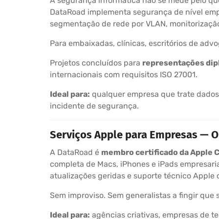
A segurança informática não se mede pelo que
DataRoad implementa segurança de nível empres
segmentação de rede por VLAN, monitorizaçã
Para embaixadas, clínicas, escritórios de adv
Projetos concluídos para
representações dip
internacionais com requisitos ISO 27001.
Ideal para:
qualquer empresa que trate dados 
incidente de segurança.
Serviços Apple para Empresas — O 
A DataRoad é
membro certificado da Apple 
completa de Macs, iPhones e iPads empresaria
atualizações geridas e suporte técnico Apple c
Sem improviso. Sem generalistas a fingir que 
Ideal para:
agências criativas, empresas de te