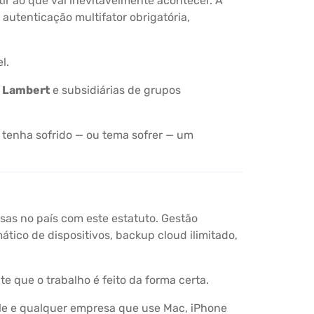
r ao que vai inevitavelmente acontecer. A
autenticação multifator obrigatória,
l.
o Lambert
e subsidiárias de grupos
 tenha sofrido — ou tema sofrer — um
as no país com este estatuto. Gestão
ico de dispositivos, backup cloud ilimitado,
e que o trabalho é feito da forma certa.
ple e qualquer empresa que use Mac, iPhone