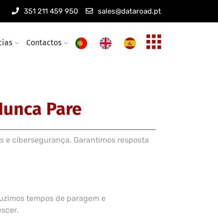
s informáticas
351 211 459 950
sales@dataroad.pt
eless empresariais
cias
Contactos
Nunca Pare
s e cibersegurança. Garantimos resposta
eduzimos tempos de paragem e
scer.