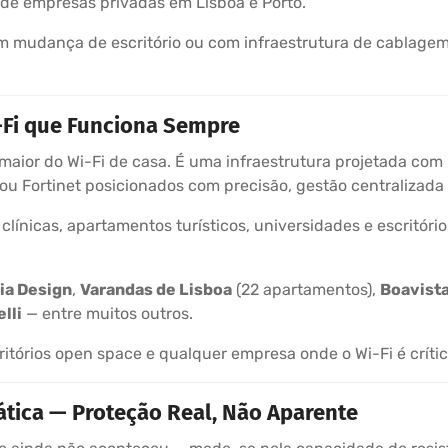
de empresas privadas em Lisboa e Porto.
 mudança de escritório ou com infraestrutura de cablagem
-Fi que Funciona Sempre
aior do Wi-Fi de casa. É uma infraestrutura projetada com 
o ou Fortinet posicionados com precisão, gestão centralizada
clínicas, apartamentos turísticos, universidades e escritór
ia Design
,
Varandas de Lisboa
(22 apartamentos),
Boavista
lli
— entre muitos outros.
critórios open space e qualquer empresa onde o Wi-Fi é críti
ática — Proteção Real, Não Aparente