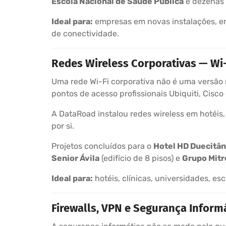
Escola Nacional de Saúde Pública
e dezenas 
Ideal para:
empresas em novas instalações, em
de conectividade.
Redes Wireless Corporativas — Wi
Uma rede Wi-Fi corporativa não é uma versão m
pontos de acesso profissionais Ubiquiti, Cisc
A DataRoad instalou redes wireless em hotéis, 
por si.
Projetos concluídos para o
Hotel HD Duecitân
Senior Ávila
(edifício de 8 pisos) e
Grupo Mitre
Ideal para:
hotéis, clínicas, universidades, es
Firewalls, VPN e Segurança Inform