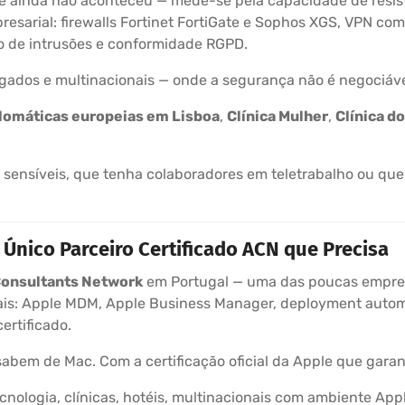
 ainda não aconteceu — mede-se pela capacidade de resisti
arial: firewalls Fortinet FortiGate e Sophos XGS, VPN com 
o de intrusões e conformidade RGPD.
ogados e multinacionais — onde a segurança não é negociáve
lomáticas europeias em Lisboa
,
Clínica Mulher
,
Clínica d
sensíveis, que tenha colaboradores em teletrabalho ou que
Único Parceiro Certificado ACN que Precisa
Consultants Network
em Portugal — uma das poucas empres
is: Apple MDM, Apple Business Manager, deployment automát
ertificado.
sabem de Mac. Com a certificação oficial da Apple que garant
cnologia, clínicas, hotéis, multinacionais com ambiente Ap