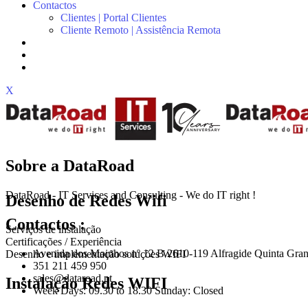
Contactos
Clientes | Portal Clientes
Cliente Remoto | Assistência Remota
X
Sobre a DataRoad
DataRoad - IT Services and Consulting - We do IT right !
Desenho de Redes Wifi
Contactos :
Serviços de instalação
Certificações / Experiência
Avenida dos Moinhos nº 12 B 2610-119 Alfragide Quinta Gran
Desenho e implementação soluções WIFI
351 211 459 950
sales@dataroad.pt
Instalação Redes WIFI
Week Days: 09.30 to 18.30 Sunday: Closed