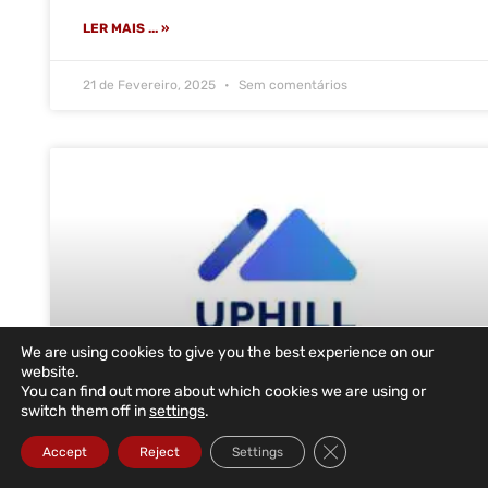
LER MAIS ... »
21 de Fevereiro, 2025
Sem comentários
We are using cookies to give you the best experience on our
website.
You can find out more about which cookies we are using or
switch them off in
settings
.
UpHill Health volta a escolher a
Close GDPR Cookie Ba
Accept
Reject
Settings
DataRoad para o novo escritório em