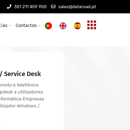
s, redes wireless
351 211 459 950
sales@dataroad.pt
s informáticas
eless empresariais
cias
Contactos
/ Service Desk
remoto e telefónico
pdesk a utilizadores
informática Empresas
ilizador Windows /