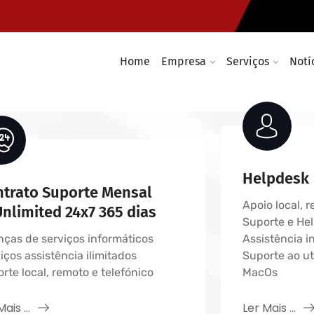
o
Soluções de redes informática
as
Instalação de cablagem e rede
e IT
Infraestruturas e soluções Wir
Home
Empresa
Serviços
Notí
Helpdesk 
trato Suporte Mensal
Apoio local, 
Unlimited 24x7 365 dias
Suporte e Hel
ças de serviços informáticos
Assistência 
iços assistência ilimitados
Suporte ao ut
rte local, remoto e telefónico
MacOs
Mais ...
Ler Mais ...