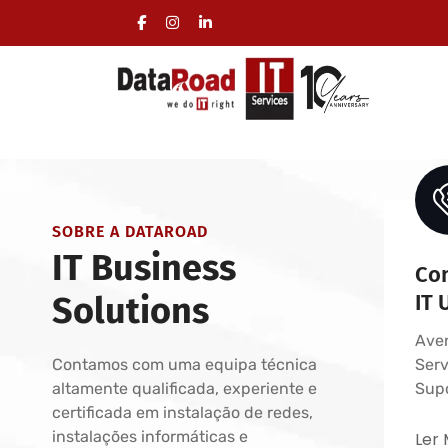
Contratos de Serviços de suporte informátic
Gestão total da área informática das empres
Helpdesk e Service Desk - Serviços geridos d
SOBRE A DATAROAD
IT Business
Con
Solutions
IT 
Aven
Contamos com uma equipa técnica
Serv
altamente qualificada, experiente e
Supo
certificada em instalação de redes,
instalações informáticas e
Ler 