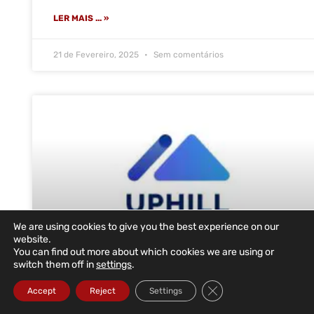
LER MAIS ... »
21 de Fevereiro, 2025
Sem comentários
We are using cookies to give you the best experience on our
website.
You can find out more about which cookies we are using or
switch them off in
settings
.
UpHill Health volta a escolher a
Close GDPR Cookie Ba
Accept
Reject
Settings
DataRoad para o novo escritório em