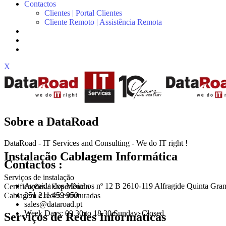
Contactos
Clientes | Portal Clientes
Cliente Remoto | Assistência Remota
X
Sobre a DataRoad
DataRoad - IT Services and Consulting - We do IT right !
Instalação Cablagem Informática
Contactos :
Serviços de instalação
Avenida dos Moinhos nº 12 B 2610-119 Alfragide Quinta Gran
Certificações / Experiência
351 211 459 950
Cablagem e redes estruturadas
sales@dataroad.pt
Week Days: 09.30 to 18.30 Sunday: Closed
Serviços de Redes Informáticas