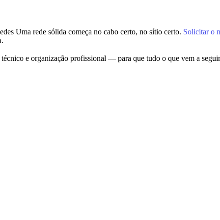
Redes
Uma rede sólida começa no cabo certo, no sítio certo.
Solicitar o
a.
r técnico e organização profissional — para que tudo o que vem a segu