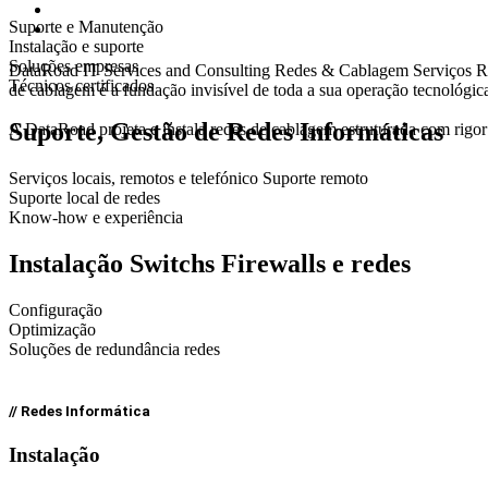
Suporte e Manutenção
Instalação e suporte
Soluções empresas
DataRoad IT Services and Consulting
Redes & Cablagem
Serviços 
Técnicos certificados
de cablagem é a fundação invisível de toda a sua operação tecnológic
Suporte, Gestão de Redes Informáticas
A DataRoad projeta e instala redes de cablagem estruturada com rigo
Serviços locais, remotos e telefónico Suporte remoto
Suporte local de redes
Know-how e experiência
Instalação Switchs Firewalls e redes
Configuração
Optimização
Soluções de redundância redes
// Redes Informática
Instalação