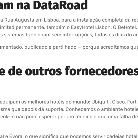
iam na DataRoad
na Rua Augusta em Lisboa, para a instalação completa da rede
imited permanente. também o EasyHotel Lisbon, O BeHotel, o 
s sistemas funcionam sem interrupções, todos os dias do a
mentado, publicado e partilhado — porque acreditamos que 
e de outros fornecedores
 equipam os melhores hotéis do mundo: Ubiquiti, Cisco, Forti
esma que depois dá suporte. Conhecemos o ambiente hotelei
ck-in não pode esperar por um técnico e que uma falha de
l e Évora, o que significa que podemos servir cadeias hote