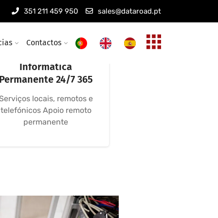
351 211 459 950
sales@dataroad.pt
cias
Contactos
Assistência
Informática
Permanente 24/7 365
Serviços locais, remotos e
telefónicos Apoio remoto
permanente