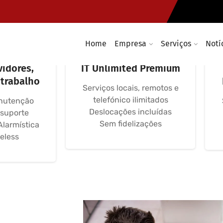
Home
Empresa
Serviços
Notí
rmáticas
Avença Informática
vidores,
IT Unlimited Premium
 trabalho
Serviços locais, remotos e
telefónico ilimitados
nutenção
Deslocações incluídas
 suporte
Sem fidelizações
Alarmística
eless