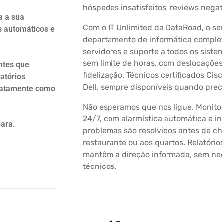
hóspedes insatisfeitos, reviews negat
a a sua
Com o IT Unlimited da DataRoad, o se
as automáticos e
departamento de informática completo 
servidores e suporte a todos os siste
sem limite de horas, com deslocações
ntes que
fidelização. Técnicos certificados Cisc
atórios
Dell, sempre disponíveis quando prec
exatamente como
Não esperamos que nos ligue. Monitor
24/7, com alarmística automática e i
para.
problemas são resolvidos antes de c
restaurante ou aos quartos. Relatório
mantêm a direção informada, sem n
técnicos.