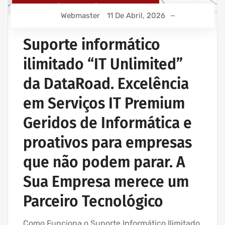
MANUTENÇÃO INFORMÁTICA EMPRESAS
Webmaster
11 De Abril, 2026
PROJETOS CABLAGEM E REDES INFORMÁTICA
PROJETOS REDES WIRELESS
Suporte informático
REDE ESTRUTURADA INFORMÁTICA
ilimitado “IT Unlimited”
SERVIÇOS INFORMÁTICA E ASSISTÊNCIA INFORMÁTICA
da DataRoad. Excelência
em Serviços IT Premium
Geridos de Informática e
proativos para empresas
que não podem parar. A
Sua Empresa merece um
Parceiro Tecnológico
Como Funciona o Suporte Informático Ilimitado