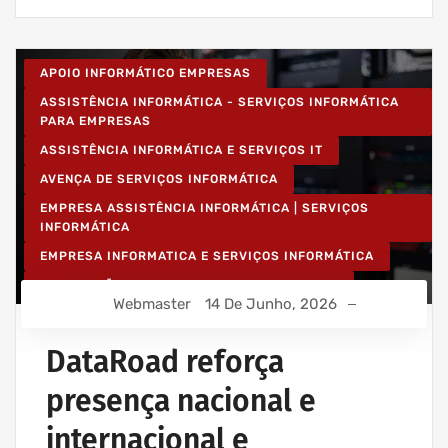
APOIO INFORMÁTICO EMPRESAS
ASSISTÊNCIA INFORMÁTICA - SERVIÇOS INFORMÁTICA
PARA EMPRESAS
ASSISTÊNCIA INFORMÁTICA E SERVIÇOS IT
AVENÇA DE SERVIÇOS INFORMÁTICA
EMPRESA ASSISTÊNCIA INFORMÁTICA | SERVIÇOS
INFORMÁTICA
EMPRESA INFORMATICA E SERVIÇOS INFORMÁTICA
INSTALAÇÃO DE REDES WIRELESS EMPRESAS
Webmaster
14 De Junho, 2026
INSTALAÇÃO REDES INFORMÁTICA WIRELESS
IT UNLIMITED - SERVIÇOS INFORMÁTICA
DataRoad reforça
MANUTENÇÃO INFORMÁTICA EMPRESAS
presença nacional e
PROJETOS CABLAGEM E REDES INFORMÁTICA
internacional e