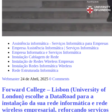
Assistência informática - Serviços Informática para Empresas
Empresa Assistência Informática | Serviços Informática
Empresa Informatica e Serviços Informática
Instalação Cablagem de Rede
Instalação de Redes Wireless Empresas
Instalação Redes Informática Wireless
Rede Estruturada Informática
Webmaster
24 de Abril, 2025
0 Comments
Forward College – Lisbon (University of
London) escolhe a DataRoad para a
instalação da sua rede informática e rede
wireless empresarial, reforçando serviços