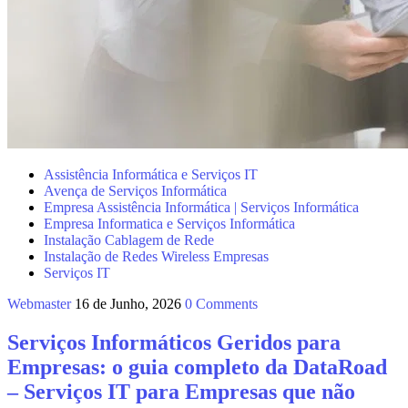
Assistência Informática e Serviços IT
Avença de Serviços Informática
Empresa Assistência Informática | Serviços Informática
Empresa Informatica e Serviços Informática
Instalação Cablagem de Rede
Instalação de Redes Wireless Empresas
Serviços IT
Webmaster
16 de Junho, 2026
0 Comments
Serviços Informáticos Geridos para
Empresas: o guia completo da DataRoad
– Serviços IT para Empresas que não