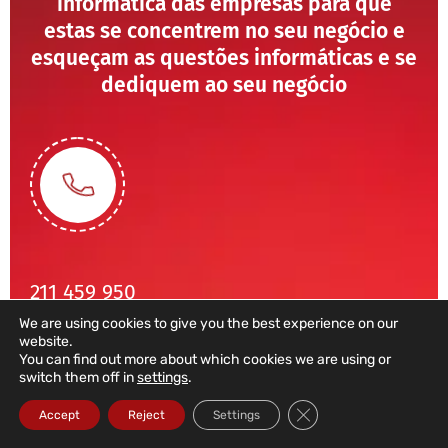
informática das empresas para que
estas se concentrem no seu negócio e
esqueçam as questões informáticas e se
dediquem ao seu negócio
211 459 950
We are using cookies to give you the best experience on our
(Chamada para rede fixa nacional)
website.
sales@dataroad.pt
You can find out more about which cookies we are using or
switch them off in
settings
.
Close GDPR Cookie Ba
Accept
Reject
Settings