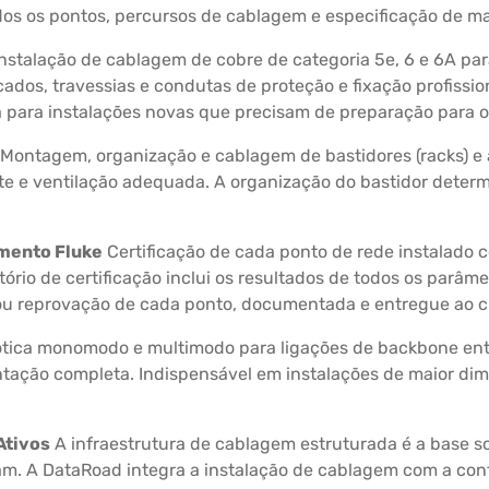
odos os pontos, percursos de cablagem e especificação de ma
nstalação de cablagem de cobre de categoria 5e, 6 e 6A par
ados, travessias e condutas de proteção e fixação profissi
para instalações novas que precisam de preparação para o 
Montagem, organização e cablagem de bastidores (racks) e 
te e ventilação adequada. A organização do bastidor deter
amento Fluke
Certificação de cada ponto de rede instalado
atório de certificação inclui os resultados de todos os parâm
u reprovação de cada ponto, documentada e entregue ao cl
 ótica monomodo e multimodo para ligações de backbone ent
tação completa. Indispensável em instalações de maior dim
Ativos
A infraestrutura de cablagem estruturada é a base sob
nam. A DataRoad integra a instalação de cablagem com a con