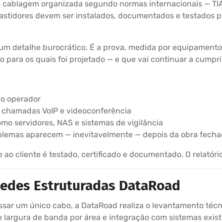
e cablagem organizada segundo normas internacionais — TIA
bastidores devem ser instalados, documentados e testados
 um detalhe burocrático. É a prova, medida por equipamento
para os quais foi projetado — e que vai continuar a cumpri
ao operador
m chamadas VoIP e videoconferência
omo servidores, NAS e sistemas de vigilância
oblemas aparecem — inevitavelmente — depois da obra fech
o cliente é testado, certificado e documentado. O relatório
 Redes Estruturadas DataRoad
sar um único cabo, a DataRoad realiza o levantamento técn
 largura de banda por área e integração com sistemas existe