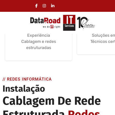
Instalação Cablagem
Serviços d
Informática
Informá
Serviços de instalação
Suporte e Ma
Certificações /
Instalação e
Experiência
Soluções e
Cablagem e redes
Técnicos cer
estruturadas
// REDES INFORMÁTICA
Instalação
Cablagem De Rede
Estruturada
Redes