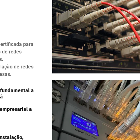
ertificada para
o de redes
s.
alação de redes
esas.
 fundamental a
 à
 empresarial a
nstalação,