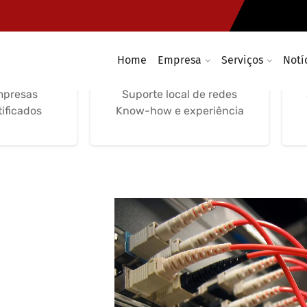
e Redes
Suporte, Gestão de
ticas
Redes Informáticas
Home
Empresa
Serviços
Notí
nutenção
Serviços locais, remotos e
 suporte
telefónico Suporte remoto
mpresas
Suporte local de redes
tificados
Know-how e experiência