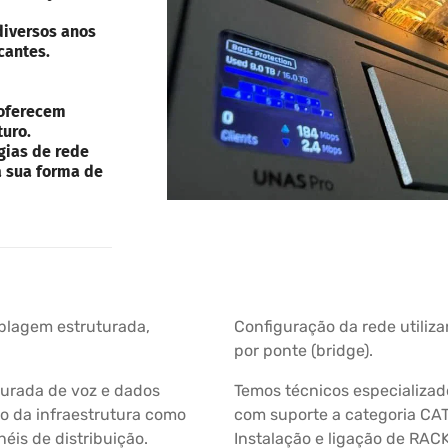
diversos anos
cantes.
 oferecem
turo.
gias de rede
a sua forma de
ablagem estruturada,
Configuração da rede utiliza
por ponte (bridge).
turada de voz e dados
Temos técnicos especializado
 da infraestrutura como
com suporte a categoria CAT 
éis de distribuição.
Instalação e ligação de RAC