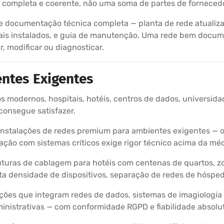
ão completa e coerente, não uma soma de partes de fornecedo
 documentação técnica completa — planta de rede atualizad
riais instalados, e guia de manutenção. Uma rede bem docu
, modificar ou diagnosticar.
ntes Exigentes
os modernos, hospitais, hotéis, centros de dados, universidad
consegue satisfazer.
stalações de redes premium para ambientes exigentes — on
ração com sistemas críticos exige rigor técnico acima da méd
uturas de cablagem para hotéis com centenas de quartos, z
lta densidade de dispositivos, separação de redes de hósped
ções que integram redes de dados, sistemas de imagiologi
ministrativas — com conformidade RGPD e fiabilidade absolu