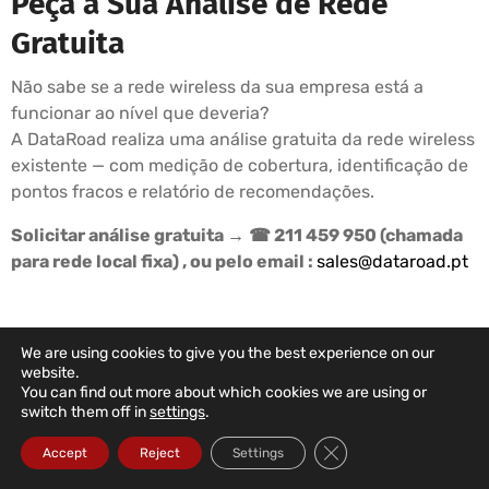
Peça a Sua Análise de Rede
Gratuita
Não sabe se a rede wireless da sua empresa está a
funcionar ao nível que deveria?
A DataRoad realiza uma análise gratuita da rede wireless
existente — com medição de cobertura, identificação de
pontos fracos e relatório de recomendações.
Solicitar análise gratuita →
☎ 211 459 950 (chamada
para rede local fixa) , ou pelo email :
sales@dataroad.pt
We are using cookies to give you the best experience on our
PLANOS DE SUPORTE DATAROAD
website.
You can find out more about which cookies we are using or
A Informática Da Sua Empresa
switch them off in
settings
.
Nas Mãos Certas
Close GDPR Cookie Ba
Accept
Reject
Settings