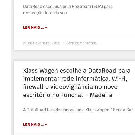
DataRoad escolhida pela ReStream (EUA) para
renovação total da sua
LER MAIS ... »
22 de Fevereiro, 2025
Sem comentários
Klass Wagen escolhe a DataRoad para
implementar rede informática, Wi-Fi,
firewall e videovigilância no novo
escritório no Funchal – Madeira
A DataRoad foi selecionada pela Klass Wagen™ Rent a Car
LER MAIS ... »