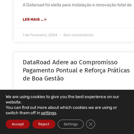
A Dataroad foi eleita para instalação e renovação total da
LER MAIS ... »
1 de Fevereiro, 2024
Sem comentários
DataRoad Adere ao Compromisso
Pagamento Pontual e Reforça Práticas
de Boa Gestão
DataRoad Reconhecida como Membro do Compromisso
We are using cookies to give you the best experience on our
Pagamento Pontual A DataRoad
website.
You can find out more about which cookies we are using or
switch them off in
settings
.
LER MAIS ... »
Close GDPR Cookie Ba
Accept
Reject
Settings
12 de Outubro, 2023
Sem comentários