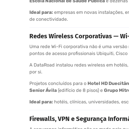
Escola Nacional de Saúde Pública
e dezenas 
Ideal para:
empresas em novas instalações, em
de conectividade.
Redes Wireless Corporativas — Wi
Uma rede Wi-Fi corporativa não é uma versão m
pontos de acesso profissionais Ubiquiti, Cisc
A DataRoad instalou redes wireless em hotéis, 
por si.
Projetos concluídos para o
Hotel HD Duecitân
Senior Ávila
(edifício de 8 pisos) e
Grupo Mitre
Ideal para:
hotéis, clínicas, universidades, es
Firewalls, VPN e Segurança Inform