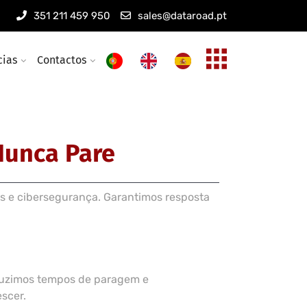
s informáticas
351 211 459 950
sales@dataroad.pt
eless empresariais
cias
Contactos
Nunca Pare
s e cibersegurança. Garantimos resposta
eduzimos tempos de paragem e
scer.