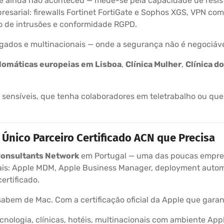
 ainda não aconteceu — mede-se pela capacidade de resisti
arial: firewalls Fortinet FortiGate e Sophos XGS, VPN com 
o de intrusões e conformidade RGPD.
ogados e multinacionais — onde a segurança não é negociáve
lomáticas europeias em Lisboa
,
Clínica Mulher
,
Clínica d
sensíveis, que tenha colaboradores em teletrabalho ou que
Único Parceiro Certificado ACN que Precisa
Consultants Network
em Portugal — uma das poucas empres
is: Apple MDM, Apple Business Manager, deployment automát
ertificado.
sabem de Mac. Com a certificação oficial da Apple que garant
cnologia, clínicas, hotéis, multinacionais com ambiente Ap