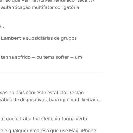
r ao que vai inevitavelmente acontecer. A
autenticação multifator obrigatória,
l.
o Lambert
e subsidiárias de grupos
 tenha sofrido — ou tema sofrer — um
as no país com este estatuto. Gestão
ico de dispositivos, backup cloud ilimitado,
e que o trabalho é feito da forma certa.
ple e qualquer empresa que use Mac, iPhone