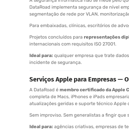
A segurança informática não se mede pelo que
DataRoad implementa segurança de nível empres
segmentação de rede por VLAN, monitorizaçã
Para embaixadas, clínicas, escritórios de adv
Projetos concluídos para
representações dip
internacionais com requisitos ISO 27001.
Ideal para:
qualquer empresa que trate dados 
incidente de segurança.
Serviços Apple para Empresas — O 
A DataRoad é
membro certificado da Apple 
completa de Macs, iPhones e iPads empresaria
atualizações geridas e suporte técnico Apple c
Sem improviso. Sem generalistas a fingir que 
Ideal para:
agências criativas, empresas de te