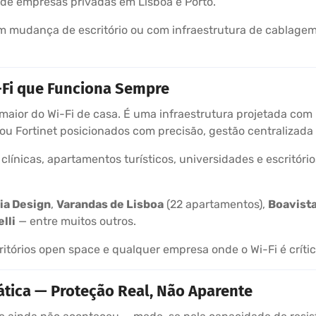
de empresas privadas em Lisboa e Porto.
 mudança de escritório ou com infraestrutura de cablagem
-Fi que Funciona Sempre
aior do Wi-Fi de casa. É uma infraestrutura projetada com 
o ou Fortinet posicionados com precisão, gestão centralizada
clínicas, apartamentos turísticos, universidades e escritór
ia Design
,
Varandas de Lisboa
(22 apartamentos),
Boavista
lli
— entre muitos outros.
critórios open space e qualquer empresa onde o Wi-Fi é críti
ática — Proteção Real, Não Aparente