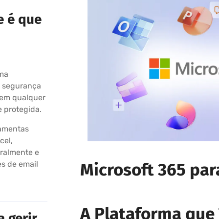
e é que
uma
e segurança
 em qualquer
e protegida.
ramentas
cel,
tralmente e
Microsoft 365 pa
es de email
A Plataforma que
 gerir