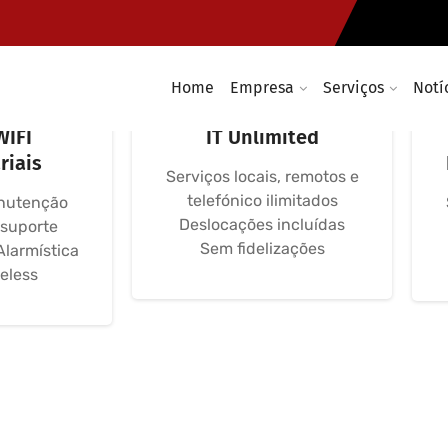
Home
Empresa
Serviços
Notí
máticas,
Avença Informática
WIFI
IT Unlimited
riais
Serviços locais, remotos e
telefónico ilimitados
nutenção
Deslocações incluídas
 suporte
Sem fidelizações
Alarmística
eless