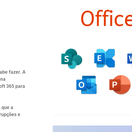
abe fazer. A
 na
ft 365 para
 que a
rrupções e