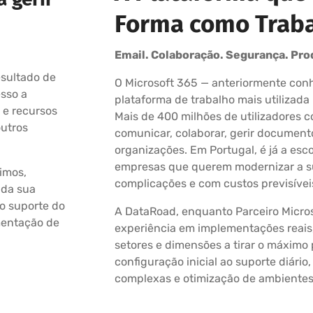
Forma como Trab
Email. Colaboração. Segurança. Pro
esultado de
O Microsoft 365 — anteriormente conh
esso a
plataforma de trabalho mais utilizad
 e recursos
Mais de 400 milhões de utilizadores 
outros
comunicar, colaborar, gerir document
organizações. Em Portugal, é já a esc
empresas que querem modernizar a su
imos,
complicações e com custos previsívei
 da sua
o suporte do
A DataRoad, enquanto Parceiro Micros
mentação de
experiência em implementações reais
setores e dimensões a tirar o máximo 
configuração inicial ao suporte diári
complexas e otimização de ambientes 