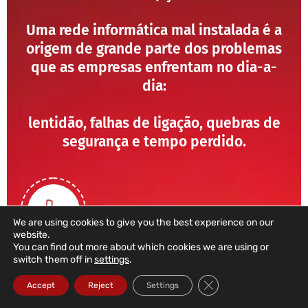
Uma rede informática mal instalada é a
origem de grande parte dos problemas
que as empresas enfrentam no dia-a-
dia:
lentidão, falhas de ligação, quebras de
segurança e tempo perdido.
We are using cookies to give you the best experience on our
website.
You can find out more about which cookies we are using or
switch them off in
settings
.
211 459 950
Close GDPR Cookie Ba
Accept
Reject
Settings