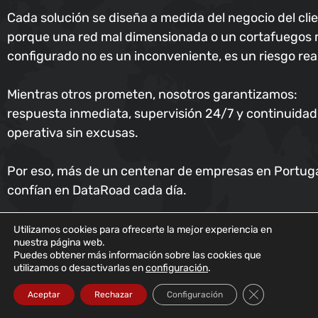
Cada solución se diseña a medida del negocio del clie
porque una red mal dimensionada o un cortafuegos 
configurado no es un inconveniente, es un riesgo real
Mientras otros prometen, nosotros garantizamos:
respuesta inmediata, supervisión 24/7 y continuidad
operativa sin excusas.
Por eso, más de un centenar de empresas en Portug
confían en DataRoad cada día.
We do IT right.
Utilizamos cookies para ofrecerte la mejor experiencia en
nuestra página web.
Puedes obtener más información sobre las cookies que
utilizamos o desactivarlas en
configuración
.
Cerrar el bann
Aceptar
Rechazar
Configuración